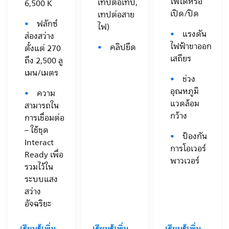
ไฟได้หรือ
เทปต่อเทป,
6,500 K
เปิด/ปิด
เทปต่อสาย
ฟลักซ์
ไฟ)
แรงดัน
ส่องสว่าง
ไฟฟ้าขาออก
คลิปยึด
ตั้งแต่ 270
เสถียร
ถึง 2,500 ลู
เมน/เมตร
ช่วง
อุณหภูมิ
ความ
แวดล้อม
สามารถใน
กว้าง
การเชื่อมต่อ
– ใช้ชุด
ป้องกัน
Interact
การโอเวอร์
Ready เพื่อ
พาวเวอร์
รวมไว้ใน
ระบบแสง
สว่าง
อัจฉริยะ
เรียนรู้เพิ่ม
เรียนรู้เพิ่ม
เรียนรู้เพิ่ม