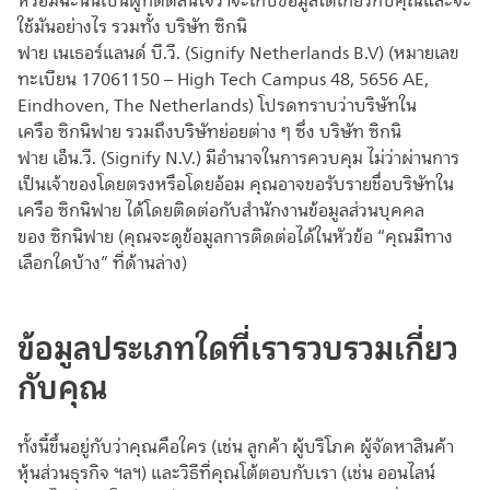
หรือมิฉะนั้นเป็นผู้ที่ตัดสินใจว่าจะเก็บข้อมูลใดเกี่ยวกับคุณและจะ
ใช้มันอย่างไร รวมทั้ง บริษัท ซิกนิ
ฟาย เนเธอร์แลนด์ บี.วี. (Signify Netherlands B.V) (หมายเลข
ทะเบียน 17061150 – High Tech Campus 48, 5656 AE,
Eindhoven, The Netherlands) โปรดทราบว่าบริษัทใน
เครือ ซิกนิฟาย รวมถึงบริษัทย่อยต่าง ๆ ซึ่ง บริษัท ซิกนิ
ฟาย เอ็น.วี. (Signify N.V.) มีอำนาจในการควบคุม ไม่ว่าผ่านการ
เป็นเจ้าของโดยตรงหรือโดยอ้อม คุณอาจขอรับรายชื่อบริษัทใน
เครือ ซิกนิฟาย ได้โดยติดต่อกับสำนักงานข้อมูลส่วนบุคคล
ของ ซิกนิฟาย (คุณจะดูข้อมูลการติดต่อได้ในหัวข้อ “คุณมีทาง
เลือกใดบ้าง” ที่ด้านล่าง)
ข้อมูลประเภทใดที่เรารวบรวมเกี่ยว
กับคุณ
ทั้งนี้ขึ้นอยู่กับว่าคุณคือใคร (เช่น ลูกค้า ผู้บริโภค ผู้จัดหาสินค้า
หุ้นส่วนธุรกิจ ฯลฯ) และวิธีที่คุณโต้ตอบกับเรา (เช่น ออนไลน์