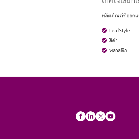
เทคโนโลยีที่เ
ผลิตภัณฑ์ที่ออก
LeafStyle
สีดำ
พลาสติก