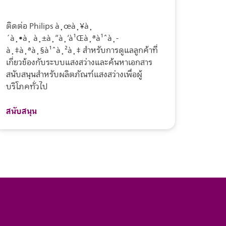
ติดต่อ Philips à¸œà¸¥à¸
´à¸•à¸ à¸±à¸“à¸‘à¹Œà¸ªà¹ˆà¸­
à¸‡à¸ªà¸§à¹ˆà¸²à¸‡ สำหรับการดูแลลูกค้าที่
เกี่ยวข้องกับระบบแสงสว่างและค้นหาเอกสาร
สนับสนุนสำหรับผลิตภัณฑ์แสงสว่างเพื่อผู้
บริโภคทั่วไป
สนับสนุน